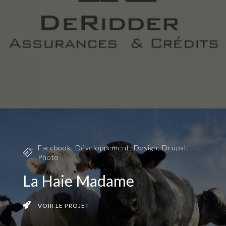
Facebook
,
Développement
,
Design
,
Drupal
,
Photo
La Haie Madame
VOIR LE PROJET