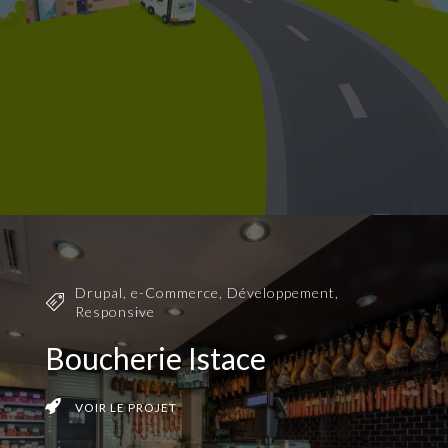
Drupal
,
e-Commerce
,
Développement
,
Responsive
Boucherie Istace
VOIR LE PROJET