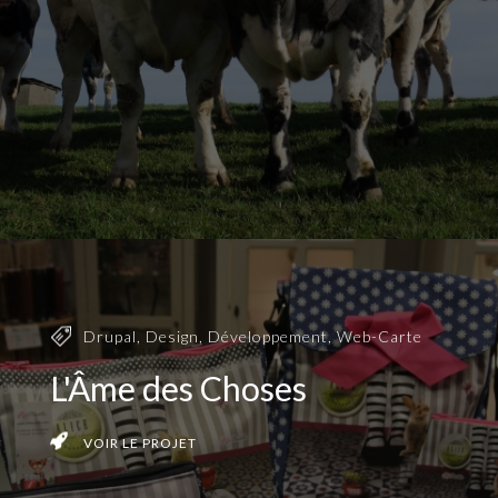
Drupal
,
Design
,
Développement
,
Web-Carte
L'Âme des Choses
VOIR LE PROJET