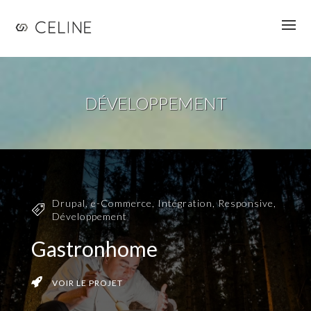
Jump to navigation
DÉVELOPPEMENT
Drupal
,
e-Commerce
,
Intégration
,
Responsive
,
Développement
Gastronhome
VOIR LE PROJET