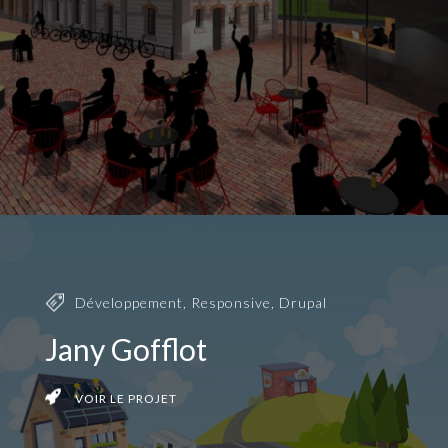
Développement
,
Responsive
,
Drupal
Jany Gofflot
VOIR LE PROJET