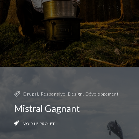
Drupal
,
Responsive
,
Design
,
Développement
Mistral Gagnant
VOIR LE PROJET