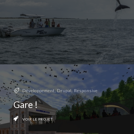
Développement
,
Drupal
,
Responsive
Gare !
VOIR LE PROJET